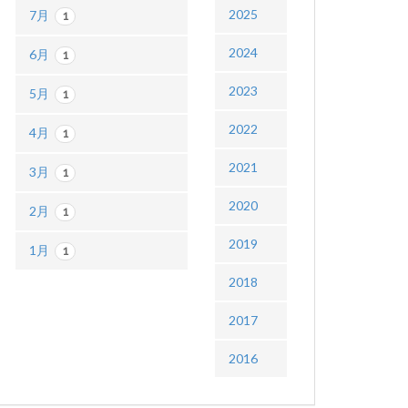
2025
7月
1
2024
6月
1
2023
5月
1
2022
4月
1
2021
3月
1
2020
2月
1
2019
1月
1
2018
2017
2016