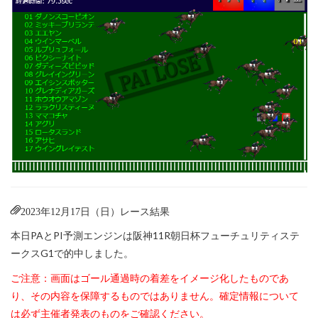
2023年12月17日（日）レース結果
本日PAとPI予測エンジンは阪神11R朝日杯フューチュリティステ
ークスG1で的中しました。
ご注意：画面はゴール通過時の着差をイメージ化したものであ
り、その内容を保障するものではありません。確定情報について
は必ず主催者発表のものをご確認ください。