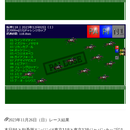
2023年11月26日（日）レース結果
本日PAとPI予測エンジンは東京11Rと東京12RジャパンカップG1