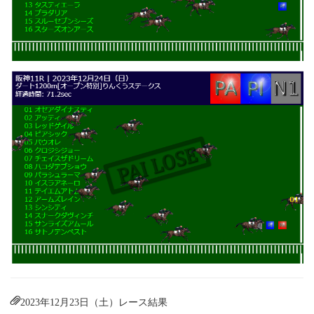
2023年12月23日（土）レース結果