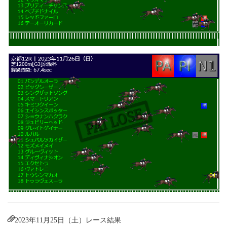
2023年11月25日（土）レース結果