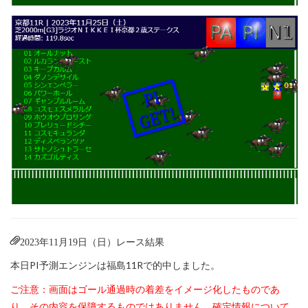
2023年11月19日（日）レース結果
本日PI予測エンジンは福島11Rで的中しました。
ご注意：画面はゴール通過時の着差をイメージ化したものであ
り、その内容を保障するものではありません。確定情報について