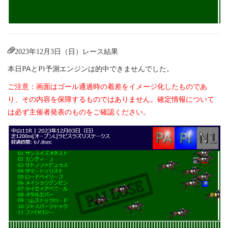
2023年12月3日（日）レース結果
本日PAとPI予測エンジンは的中できませんでした。
ご注意：画面はゴール通過時の着差をイメージ化したものであ
り、その内容を保障するものではありません。確定情報について
は必ず主催者発表のものをご確認ください。