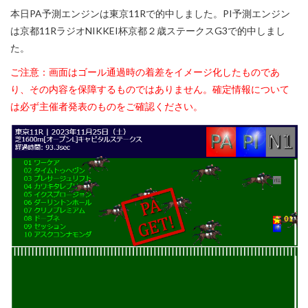
本日PA予測エンジンは東京11Rで的中しました。PI予測エンジン
は京都11RラジオNIKKEI杯京都２歳ステークスG3で的中しまし
た。
ご注意：画面はゴール通過時の着差をイメージ化したものであ
り、その内容を保障するものではありません。確定情報について
は必ず主催者発表のものをご確認ください。