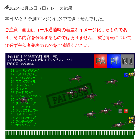
2026年3月15日（日）レース結果
本日PAとPI予測エンジンは的中できませんでした。
ご注意：画面はゴール通過時の着差をイメージ化したものであ
り、その内容を保障するものではありません。確定情報について
は必ず主催者発表のものをご確認ください。