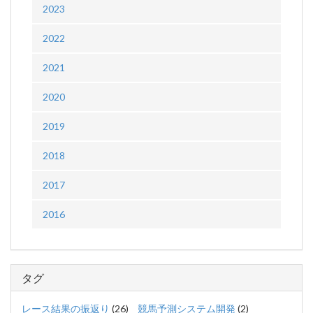
2023
2022
2021
2020
2019
2018
2017
2016
タグ
レース結果の振返り
(26)
競馬予測システム開発
(2)