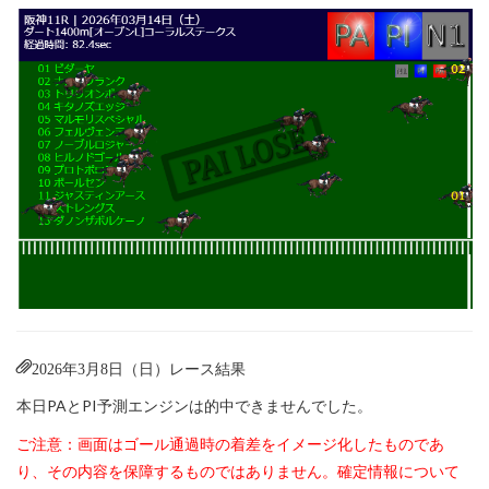
2026年3月8日（日）レース結果
本日PAとPI予測エンジンは的中できませんでした。
ご注意：画面はゴール通過時の着差をイメージ化したものであ
り、その内容を保障するものではありません。確定情報について