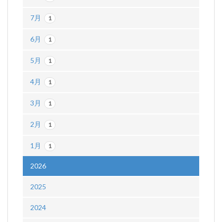
7月
1
6月
1
5月
1
4月
1
3月
1
2月
1
1月
1
2026
2025
2024