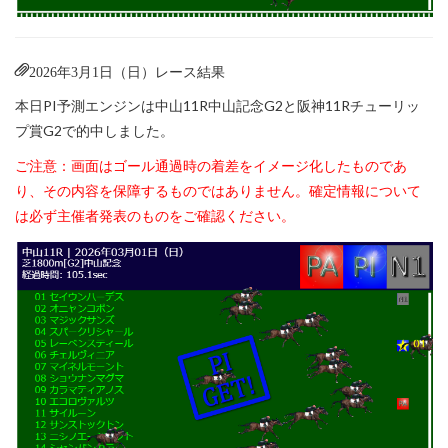
2026年3月1日（日）レース結果
本日PI予測エンジンは中山11R中山記念G2と阪神11Rチューリッ
プ賞G2で的中しました。
ご注意：画面はゴール通過時の着差をイメージ化したものであ
り、その内容を保障するものではありません。確定情報について
は必ず主催者発表のものをご確認ください。