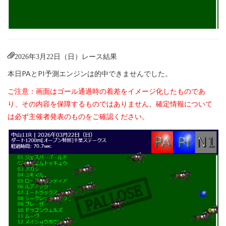
2026年3月22日（日）レース結果
本日PAとPI予測エンジンは的中できませんでした。
ご注意：画面はゴール通過時の着差をイメージ化したものであ
り、その内容を保障するものではありません。確定情報について
は必ず主催者発表のものをご確認ください。